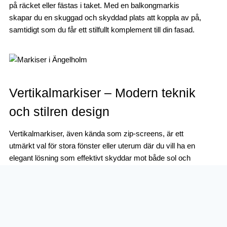
på räcket eller fästas i taket. Med en balkongmarkis
skapar du en skuggad och skyddad plats att koppla av på,
samtidigt som du får ett stilfullt komplement till din fasad.
Vertikalmarkiser – Modern teknik
och stilren design
Vertikalmarkiser, även kända som zip-screens, är ett
utmärkt val för stora fönster eller uterum där du vill ha en
elegant lösning som effektivt skyddar mot både sol och
insyn. Dessa markiser rullas vertikalt och har en
specialdesignad dragkedja längs sidorna för att hålla
duken stabil även under blåsiga dagar. Med zip-screens
förbättrar du inomhusklimatet samtidigt som du bibehåller
utsikten och skapar ett modernt uttryck på din fasad.